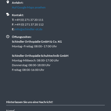
m
die
Anfahrt:
Auf Google Maps ansehen
ode
Kontakt:
Mei
T:
+49 (0) 271 37 20 111
Dur
F:
+49 (0) 271 37 20 112
vor
E:
info@schindler-ot.de
sah
Öffungszeiten:
d
Mei
Schindler Orthopädie GmbH & Co. KG
imm
Montag–Freitag: 08:00–17:00 Uhr
ausp
t
Ich 
Schindler Orthopädie Schuhtechnik GmbH
in 
Montag-Mittwoch: 08:00-17:00 Uhr
Er 
Donnerstag: 08:00-18:00 Uhr
Freitag: 08:00-16:00 Uhr
Irge
Der
mit 
Füß
and
201
ich 
Hinterlassen Sie uns eine Nachricht!
Mein
Pflichtfeld
Name
*