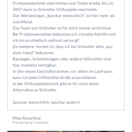
Prothesentechnik viele Höhen und Tiefen erlebt, bis ich
2007 dann zu Schindler Orthopädie wechselte.
Der Werbeslogan „Spürbar menschlich“ ist hier mehr als
zutreffend.
Das Team von Schindler ist für mich immer erreichbar.
Bei Problemenstellen bekomme ich schnelle Abhilfe und
Emp
ich bin prothetisch optimal versorgt!
Spas
Ein weiterer Vorteil ist, dass ich bei Schindler alles „aus
,
Eig
einer Hand“ bekomme.
vom
Bandagen, Schuheinlagen oder andere Hilfsmittel sind
Die
hier meistens verfügbar.
das
In den neuen Geschäftsräumen, vor allem im Laufraum,
mei
kann ich jedes Hilfsmittel direkt ausprobieren.
Dur
In der Orthopädietechnik gibt es für mich keine
Füß
Alternative zu Schindler.
Gan
mir
Spürbar menschlich, spürbar anders!
War
d
Mike Rosenthal
Es h
Freudenberg/Westfalen
mei
h
Imm