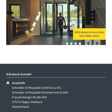
Ein
bes
So 
Schi
Wie
Maß
Es w
Maß
m
Ich 
Ich
mus
mic
mich
Adresse & Kontakt
bra
doc
Anschrift:
Schindler Orthopädie GmbH & Co KG
O.k
Schindler Orthopädie Schuhtechnik GmbH
Ort
Freudenberger Straße 404
sei
57072 Siegen-Seelbach
gema
Deutschland
Mit